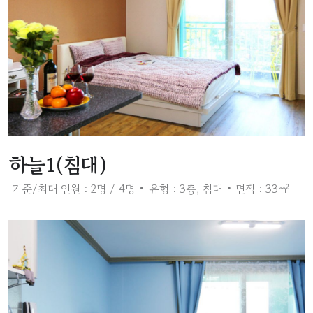
하늘1(침대)
기준/최대 인원 : 2명 / 4명
유형 : 3층, 침대
면적 : 33㎡