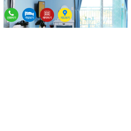
하늘2(침대)
기준/최대 인원 : 2명 / 2명
유형 : 3층,침대
면적 : 26㎡