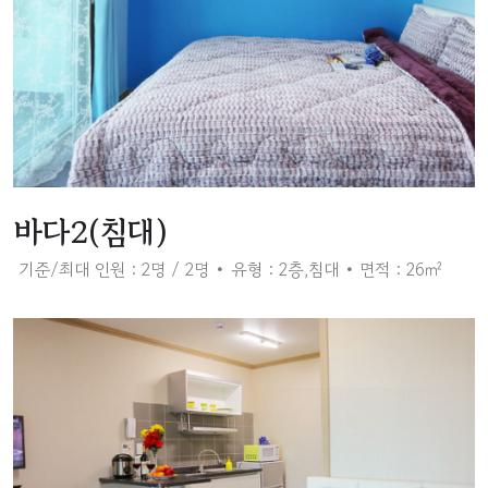
바다2(침대)
기준/최대 인원 : 2명 / 2명
유형 : 2층,침대
면적 : 26㎡