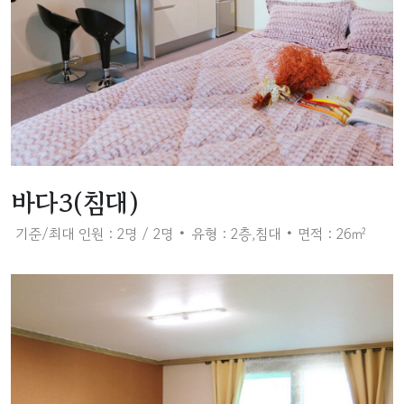
바다3(침대)
기준/최대 인원 : 2명 / 2명
유형 : 2층,침대
면적 : 26㎡